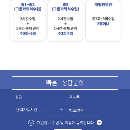
빠른
상담문의
성함
핸드폰
학원소개
입학안내
학습시스템
학원소식
(본관) 서울시 서초구 잠원동 61-9 스타빌딩 202호, 301호,304호 반석수학
학교/학년
대표전화 : 02-532-8831
|
팩스 : 02-536-9932
개인정보 수집 및 이용에 동의합니다
사업자등록번호 : 114-87-13300
|
대표 : 이상범